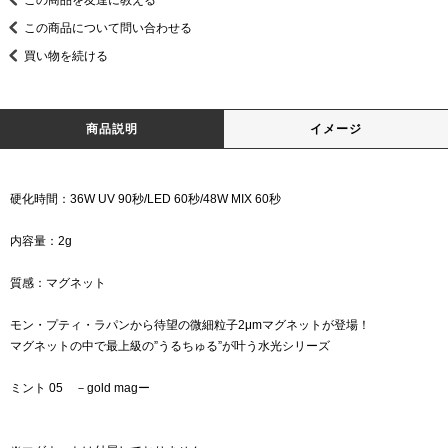
この商品を友達に教える
この商品について問い合わせる
買い物を続ける
商品説明
イメージ
硬化時間：36W UV 90秒/LED 60秒/48W MIX 60秒
内容量：2g
質感：マグネット
モン・プティ・ラパンから待望の微細粒子2μmマグネットが登場！
マグネットの中で最上級の”うるちゅる”が叶う水光シリーズ
ミント 05 －gold magー