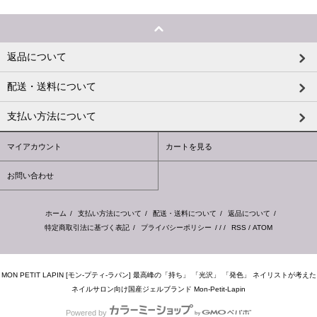
返品について
配送・送料について
支払い方法について
マイアカウント
カートを見る
お問い合わせ
ホーム
/
支払い方法について
/
配送・送料について
/
返品について
/
特定商取引法に基づく表記
/
プライバシーポリシー
/ / /
RSS
/
ATOM
MON PETIT LAPIN [モン-プティ-ラパン] 最高峰の「持ち」 「光沢」 「発色」 ネイリストが考えた
ネイルサロン向け国産ジェルブランド Mon-Petit-Lapin
Powered by