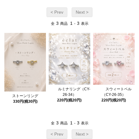
< Prev
Next >
3
1
3
全
商品
-
表示
ルミナリング（CY-
スウィートベル
26-34）
（CY-26-35）
ストーンリング
220円(税20円)
220円(税20円)
330円(税30円)
3
1
3
全
商品
-
表示
< Prev
Next >