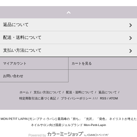
返品について
配送・送料について
支払い方法について
マイアカウント
カートを見る
お問い合わせ
ホーム
/
支払い方法について
/
配送・送料について
/
返品について
/
特定商取引法に基づく表記
/
プライバシーポリシー
/ / /
RSS
/
ATOM
MON PETIT LAPIN [モン-プティ-ラパン] 最高峰の「持ち」 「光沢」 「発色」 ネイリストが考えた
ネイルサロン向け国産ジェルブランド Mon-Petit-Lapin
Powered by