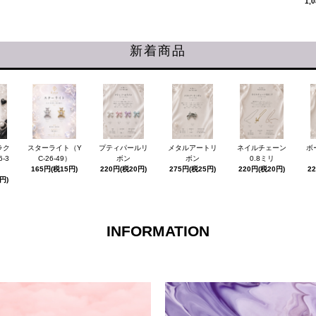
1,
新着商品
ラク
スターライト（Y
プティパールリ
メタルアートリ
ネイルチェーン
ボ
-3
C-26-49）
ボン
ボン
0.8ミリ
165円(税15円)
220円(税20円)
275円(税25円)
220円(税20円)
2
円)
INFORMATION