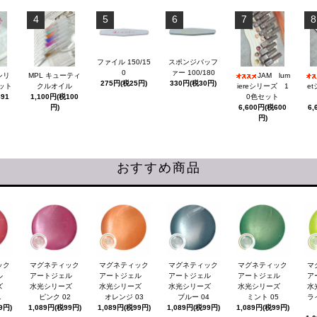
4
5
6
7
8
ファイル 150/15
スポンジバッフ
0
ァー 100/180
シリ
MPL キューティ
JAM lum
275円(税25円)
330円(税30円)
ット
クルオイル
iereシリーズ 1
e
891
1,100円(税100
0色セット
円)
6,600円(税600
6,
円)
おすすめ商品
ック
マグネティック
マグネティック
マグネティック
マグネティック
マ
ェル
アートジェル
アートジェル
アートジェル
アートジェル
ア
ーズ
水光シリーズ
水光シリーズ
水光シリーズ
水光シリーズ
水
1
ピンク 02
オレンジ 03
ブルー 04
ミント 05
ラ
9円)
1,089円(税99円)
1,089円(税99円)
1,089円(税99円)
1,089円(税99円)