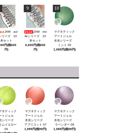
9
10
JAM aul
JAM eto
マグネティック
tシリーズ 10
ileシリーズ 10
アートジェル
本セット
本セット
水光シリーズ
600円(税600
6,600円(税600
ミント 05
円)
円)
1,089円(税99円)
グネティック
マグネティック
マグネティック
ートジェル
アートジェル
アートジェル
光シリーズ
水光シリーズ
水光シリーズ
イムイエロー
アプリコット 07
ラベンダー 08
06
1,089円(税99円)
1,089円(税99円)