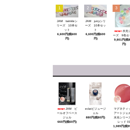
1
2
3
JAM twinkleシ
JAM juicyシリ
リーズ 10本セ
ーズ 10本セッ
ット
ト
水光
6,600円(税600
6,600円(税600
ーズ 9色セ
円)
円)
9,801円(税
円)
JAM ピ
eclatビジュージ
マグネティ
ールオフベース
ェル
アートジ
ジェル
880円(税80円)
水光シリ
660円(税60円)
レッド 0
1,089円(税9