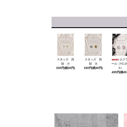
スタッズ 貝
スタッズ 貝
エク
殻 小
殻 大
ール（YC-26
330円(税30円)
330円(税30円)
0）
495円(税45