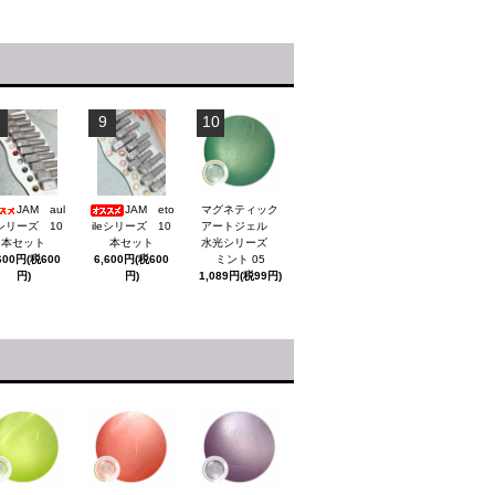
9
10
JAM aul
JAM eto
マグネティック
tシリーズ 10
ileシリーズ 10
アートジェル
本セット
本セット
水光シリーズ
600円(税600
6,600円(税600
ミント 05
円)
円)
1,089円(税99円)