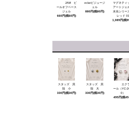
JAM ピ
eclatビジュージ
マグネティ
ールオフベース
ェル
アートジ
ジェル
880円(税80円)
水光シリ
660円(税60円)
レッド 0
1,089円(税9
スタッズ 貝
スタッズ 貝
エク
殻 小
殻 大
ール（YC-26
330円(税30円)
330円(税30円)
0）
495円(税45