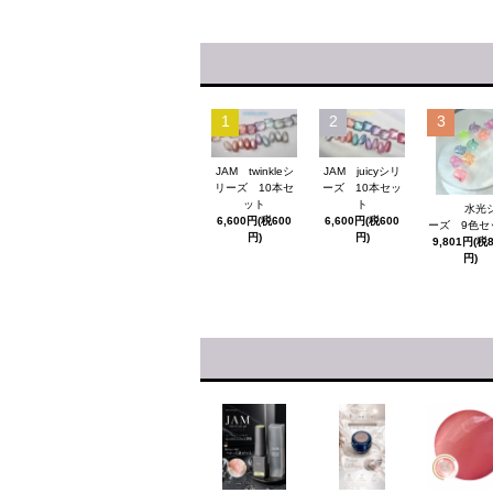
1
2
3
JAM twinkleシ
JAM juicyシリ
リーズ 10本セ
ーズ 10本セッ
ット
ト
水光
6,600円(税600
6,600円(税600
ーズ 9色セ
円)
円)
9,801円(税
円)