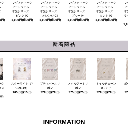
ック
マグネティック
マグネティック
マグネティック
マグネティック
マ
ェル
アートジェル
アートジェル
アートジェル
アートジェル
ア
ーズ
水光シリーズ
水光シリーズ
水光シリーズ
水光シリーズ
水
1
ピンク 02
オレンジ 03
ブルー 04
ミント 05
ラ
9円)
1,089円(税99円)
1,089円(税99円)
1,089円(税99円)
1,089円(税99円)
1,
新着商品
ラク
スターライト（Y
プティパールリ
メタルアートリ
ネイルチェーン
ボ
-3
C-26-49）
ボン
ボン
0.8ミリ
165円(税15円)
220円(税20円)
275円(税25円)
220円(税20円)
2
円)
INFORMATION