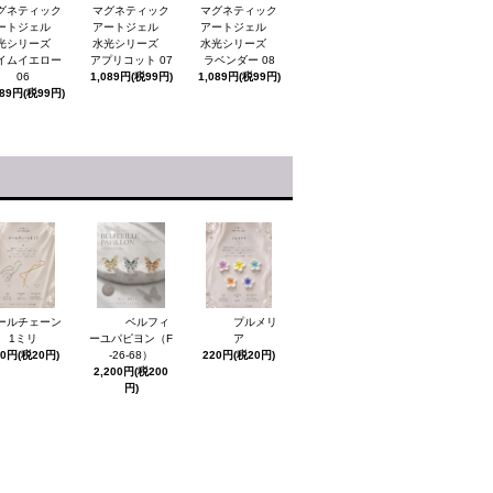
グネティック
マグネティック
マグネティック
ートジェル
アートジェル
アートジェル
光シリーズ
水光シリーズ
水光シリーズ
イムイエロー
アプリコット 07
ラベンダー 08
06
1,089円(税99円)
1,089円(税99円)
089円(税99円)
ールチェーン
ベルフィ
プルメリ
1ミリ
ーユパピヨン（F
ア
20円(税20円)
-26-68）
220円(税20円)
2,200円(税200
円)