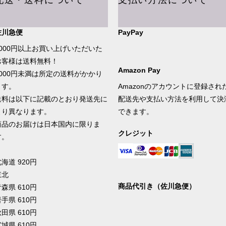
配送・送料について
支払い方法について
佐川急便
PayPay
5000円以上お買い上げいただいた
お客様は送料無料！
Amazon Pay
5000円未満は所定の送料がかかり
ます。
Amazonのアカウントに登録され
送料は以下に記載のとおり発送先に
配送先や支払い方法を利用して決
より異なります。
できます。
商品のお届けは日本国内に限りま
クレジット
す。
海道 920円
東北
商品代引き（佐川急便）
森県 610円
手県 610円
田県 610円
城県 610円