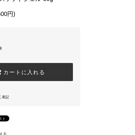
500円)
個
カートに入れる
く表記
える