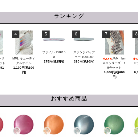
ランキング
4
5
6
7
8
ファイル 150/15
スポンジバッフ
0
ァー 100/180
シリ
MPL キューティ
JAM lum
275円(税25円)
330円(税30円)
ット
クルオイル
iereシリーズ 1
e
891
1,100円(税100
0色セット
円)
6,600円(税600
6,
円)
おすすめ商品