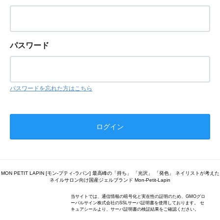
パスワード
パスワードを忘れた方はこちら
MON PETIT LAPIN [モン-プティ-ラパン] 最高峰の「持ち」 「光沢」 「発色」 ネイリストが考えた
ネイルサロン向け国産ジェルブランド Mon-Petit-Lapin
当サイトでは、通信情報の暗号化と実在性の証明のため、GMOグロ
ーバルサイン株式会社のSSLサーバ証明書を使用しております。 セ
キュアシールより、サーバ証明書の検証結果をご確認ください。